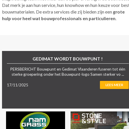
Dat merk je aan hun service, hun knowhow en hun keuze voor bes
bouwmaterialen. De extra services die zij bieden zijn een
grote
hulp voor heel wat bouwprofessionals en particulieren
.
GEDIMAT WORDT BOUWPUNT !
PERSBERICHT Bouwpunt en Gedimat Vlaanderen fuseren tot één
sterke groepering onder het Bouwpunt-logo Samen sterker vo ...
17/11/2025
LEES MEER