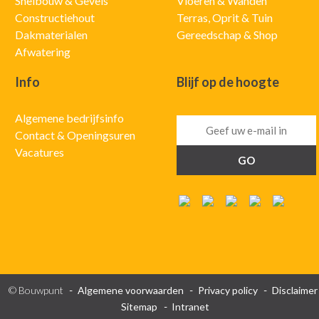
Snelbouw & Gevels
Vloeren & Wanden
Constructiehout
Terras, Oprit & Tuin
Dakmaterialen
Gereedschap & Shop
Afwatering
Info
Blijf op de hoogte
Algemene bedrijfsinfo
Contact & Openingsuren
Vacatures
© Bouwpunt
Algemene voorwaarden
Privacy policy
Disclaimer
Sitemap
Intranet