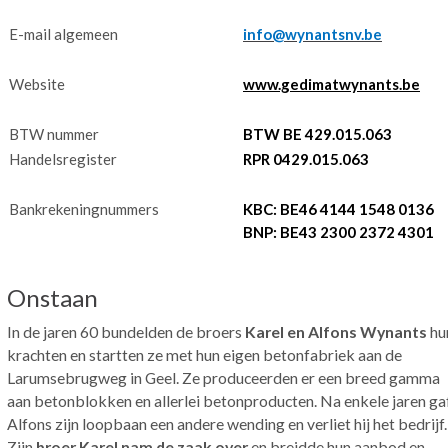
E-mail algemeen
info@wynantsnv.be
Website
www.gedimatwynants.be
BTW nummer
BTW BE 429.015.063
Handelsregister
RPR 0429.015.063
Bankrekeningnummers
KBC: BE46 4144 1548 0136
BNP: BE43 2300 2372 4301
Onstaan
In de jaren 60 bundelden de broers
Karel en Alfons Wynants
hu
krachten en startten ze met hun eigen betonfabriek aan de
Larumsebrugweg in Geel. Ze produceerden er een breed gamma
aan betonblokken en allerlei betonproducten. Na enkele jaren ga
Alfons zijn loopbaan een andere wending en verliet hij het bedrijf.
Zijn
broer Karel nam de zaak over
en breidde hun aanbod en