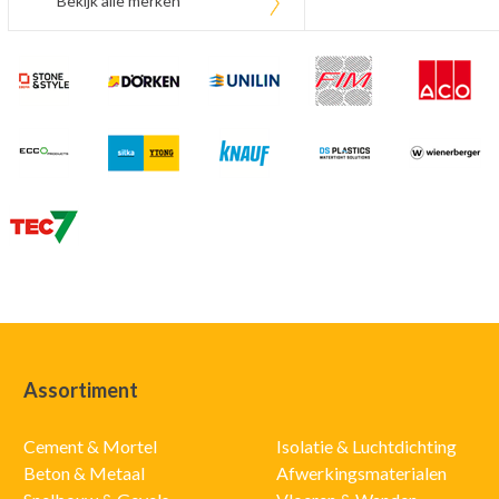
Bekijk alle merken
Assortiment
Cement & Mortel
Isolatie & Luchtdichting
Beton & Metaal
Afwerkingsmaterialen