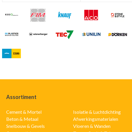
Assortiment
Cement & Mortel
Isolatie & Luchtdichting
Beton & Metaal
Afwerkingsmaterialen
Snelbouw & Gevels
Vloeren & Wanden