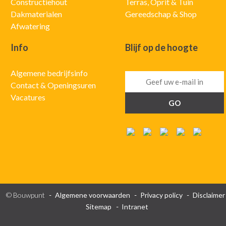
Constructiehout
Terras, Oprit & Tuin
Dakmaterialen
Gereedschap & Shop
Afwatering
Info
Blijf op de hoogte
Algemene bedrijfsinfo
Contact & Openingsuren
Vacatures
© Bouwpunt
Algemene voorwaarden
Privacy policy
Disclaimer
Sitemap
Intranet