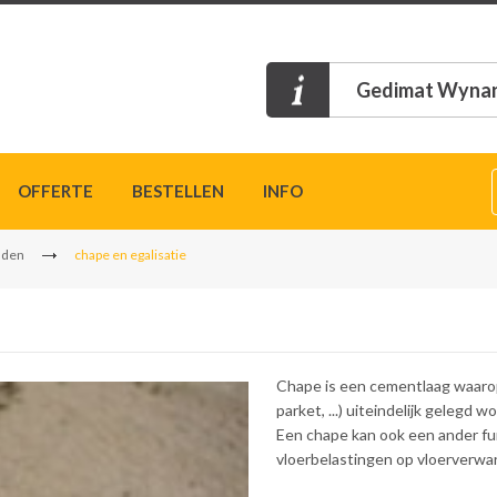
Gedimat Wynan
OFFERTE
BESTELLEN
INFO
nden
chape en egalisatie
Chape is een cementlaag waarop
parket, ...) uiteindelijk gelegd wo
Een chape kan ook een ander fu
vloerbelastingen op vloerverwarm