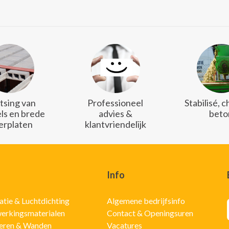
tsing van
Professioneel
Stabilisé, 
ls en brede
advies &
beto
erplaten
klantvriendelijk
Info
latie & Luchtdichting
Algemene bedrijfsinfo
erkingsmaterialen
Contact & Openingsuren
eren & Wanden
Vacatures