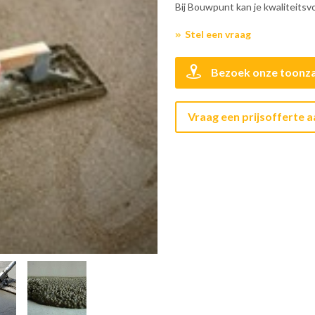
Bij Bouwpunt kan je kwaliteitsvo
Stel een vraag
Bezoek onze toonza
Vraag een prijsofferte 