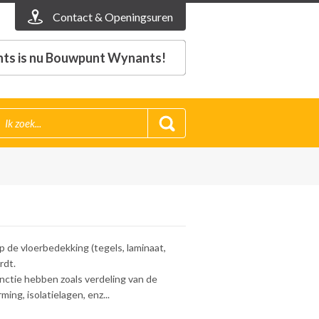
Contact & Openingsuren
ts is nu Bouwpunt Wynants!
 de vloerbedekking (tegels, laminaat,
rdt.
nctie hebben zoals verdeling van de
ing, isolatielagen, enz...