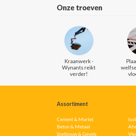
Onze troeven
Kraanwerk -
Plaa
Wynants reikt
welfse
verder!
vlo
Assortiment
Cement & Mortel
Iso
Beton & Metaal
Afw
Snelbouw & Gevels
Vlo