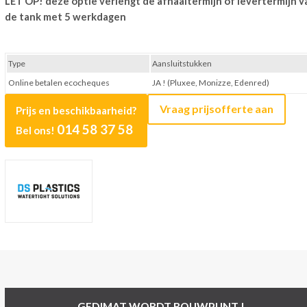
LET OP! deze optie verlengt de afhaaltermijn of levertermijn v
de tank met 5 werkdagen
Type
Aansluitstukken
Online betalen ecocheques
JA ! (Pluxee, Monizze, Edenred)
Vraag prijsofferte aan
Prijs en beschikbaarheid?
014 58 37 58
Bel ons!
GEDIMAT WORDT BOUWPUNT !