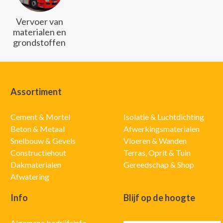
Vervoer van
materialen en
grondstoffen
Assortiment
Cement & Mortel
Isolatie & Luchtdichting
Beton & Metaal
Afwerkingsmaterialen
Snelbouw & Gevels
Vloeren & Wanden
Constructiehout
Terras, Oprit & Tuin
Dakmaterialen
Gereedschap & Shop
Afwatering
Info
Blijf op de hoogte
Algemene bedrijfsinfo