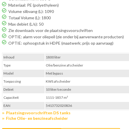
Materiaal: PE (polyethyleen)
Volume slibvang (L): 1090
Totaal Volume (L): 1800
Max debiet (L/s): 50
Zie downloads voor de plaatsingsvoorschriften
OPTIE: alarm voor oliepeil (zie onder bij aanverwante producten)
OPTIE: ophoogstuk in HDPE (maatwerk; prijs op aanvraag)
Inhoud
1800 liter
Type
Olie/benzine afscheider
Model
Met bypass
Toepassing
KWS afscheider
Debiet
10 liter/seconde
Capaciteit
1111-1857 m²
EAN
5413732020836
Plaatsingsvoorschriften DS tanks
Fiche Olie- en benzineafscheider