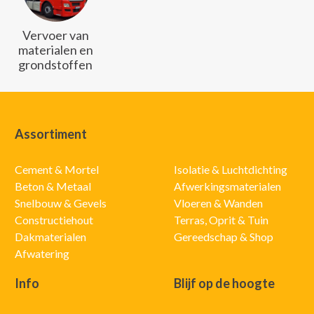
Vervoer van
materialen en
grondstoffen
Assortiment
Cement & Mortel
Isolatie & Luchtdichting
Beton & Metaal
Afwerkingsmaterialen
Snelbouw & Gevels
Vloeren & Wanden
Constructiehout
Terras, Oprit & Tuin
Dakmaterialen
Gereedschap & Shop
Afwatering
Info
Blijf op de hoogte